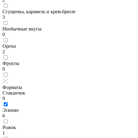
Сгущенка, карамель и крем-брюле
3
Необычные вкусы
0
Орехи
2
Фрукты
0
Форматы
Стаканчик
9
Эскимо
6
Рожок
1