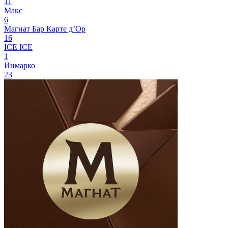
11
Макс
6
Магнат Бар
Карте д’Ор
16
ICE ICE
1
Инмарко
23