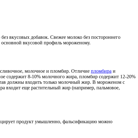
 без вкусовых добавок. Свежее молоко без постороннего
ре основной вкусовой профиль мороженому.
 сливочное, молочное и пломбир. Отличие
пломбира
и
ное содержит 8-10% молочного жира, пломбир содержит 12-20%
став должны входить только молочный жир. В мороженом с
ра входит еще растительный жир (например, пальмовое,
фицирует продукт умышленно, фальсификацию можно