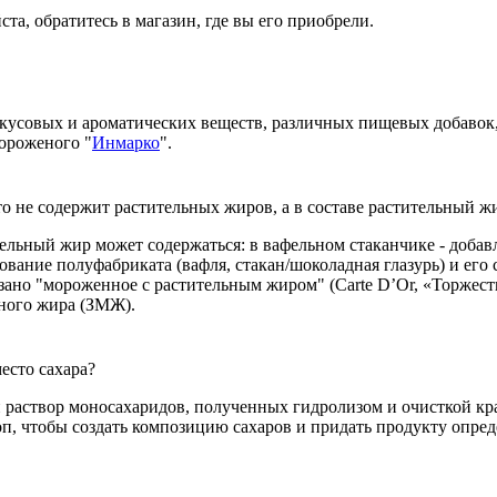
а, обратитесь в магазин, где вы его приобрели.
 вкусовых и ароматических веществ, различных пищевых добавок
ороженого "
Инмарко
".
о не содержит растительных жиров, а в составе растительный ж
ельный жир может содержаться: в вафельном стаканчике - добавл
ование полуфабриката (вафля, стакан/шоколадная глазурь) и его
зано "мороженное с растительным жиром" (Carte D’Or, «Торжест
чного жира (ЗМЖ).
есто сахара?
аствор моносахаридов, полученных гидролизом и очисткой крахм
, чтобы создать композицию сахаров и придать продукту опреде