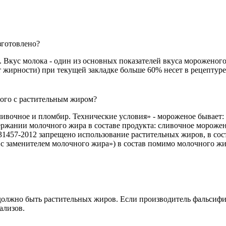
зготовлено?
 Вкус молока - один из основных показателей вкуса мороженого
 от жирности) при текущей закладке больше 60% несет в рецепту
ого с растительным жиром?
ивочное и пломбир. Технические условия» - мороженое бывает:
ержании молочного жира в составе продукта: сливочное мороже
31457-2012 запрещено использование растительных жиров, в со
с заменителем молочного жира») в состав помимо молочного жи
должно быть растительных жиров. Если производитель фальси
ализов.