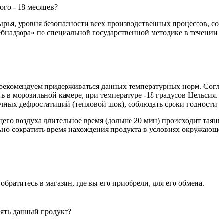
ого - 18 месяцев?
сырья, уровня безопасности всех производственных процессов, с
бнадзора» по специальной государственной методике в течении 
, рекомендуем придерживаться данных температурных норм. Сог
ь в морозильной камере, при температуре -18 градусов Цельсия
чных дефростатиций (тепловой шок), соблюдать сроки годности 
го воздуха длительное время (дольше 20 мин) происходит таян
но сократить время нахождения продукта в условиях окружающег
братитесь в магазин, где вы его приобрели, для его обмена.
лять данный продукт?