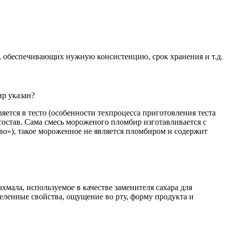
, обеспечивающих нужную консистенцию, срок хранения и т.д.
ир указан?
яется в тесто (особенности техпроцесса приготовления теста
 состав. Сама смесь мороженого пломбир изготавливается с
во»), такое мороженное не является пломбиром и содержит
ала, используемое в качестве заменителя сахара для
ленные свойства, ощущение во рту, форму продукта и