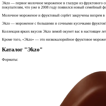
Эkzо
— первое молочное мороженое в глазури из фруктового со
покупателям, что уже в 2008 году появился новый семейный ф
Молочное мороженое и фруктовый сорбет закручены вихрем в 
Эkzо
— мороженое с большими и сочными кусочками фруктов! Э
Коллекция ярких вкусов
Эkzo
зимой окунет вас в настоящее л
Кроме того, «
Эkzо
» — это низкокалорийное фруктовое морожен
Каталог "Эkzо"
Форматы: