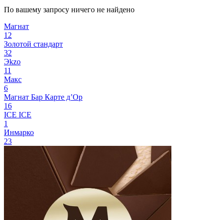
По вашему запросу ничего не найдено
Магнат
12
Золотой стандарт
32
Эkzо
11
Макс
6
Магнат Бар
Карте д’Ор
16
ICE ICE
1
Инмарко
23