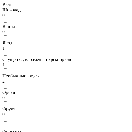
Вкусы
Шоколад
0
Ваниль
0
Ягоды
1
Сгущенка, карамель и крем-брюле
1
Необычные вкусы
2
Орехи
0
Фрукты
0
Форматы