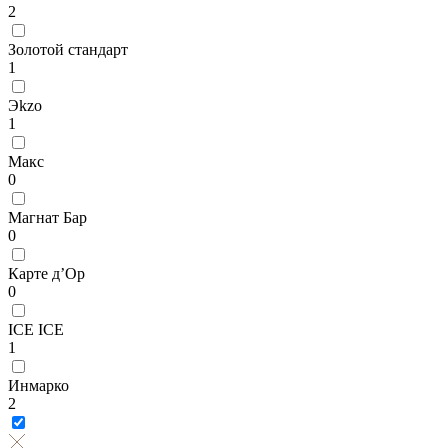
2
Золотой стандарт
1
Эkzо
1
Макс
0
Магнат Бар
0
Карте д’Ор
0
ICE ICE
1
Инмарко
2