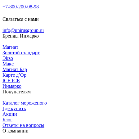
+7-800-200-08-98
Связаться с нами
info@unirusgroup.ru
Бренды Инмарко
Магнат
Золотой стандарт
Эkzо
Макс
Магнат Бар
Карте д’Ор
ICE ICE
Инмарко
Покупателям
Каталог мороженого
Где купить
Акции
Блог
Ответы на вопросы
О компании