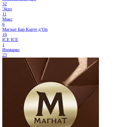
32
Эkzо
11
Макс
6
Магнат Бар
Карте д’Ор
16
ICE ICE
1
Инмарко
23