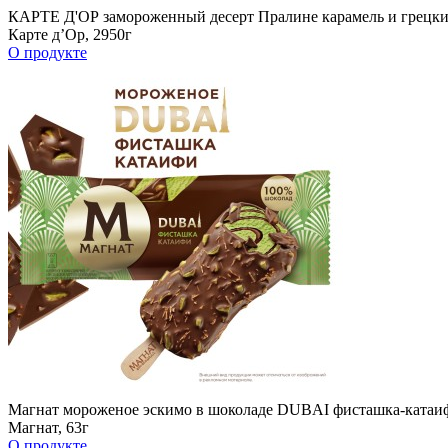
КАРТЕ Д'ОР замороженный десерт Пралине карамель и грецки
Карте д’Ор, 2950г
О продукте
Магнат мороженое эскимо в шоколаде DUBAI фисташка-катаиф
Магнат, 63г
О продукте