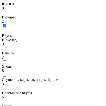
ICE ICE
0
Инмарко
2
Вкусы
Шоколад
3
Ваниль
7
Ягоды
8
Сгущенка, карамель и крем-брюле
3
Необычные вкусы
6