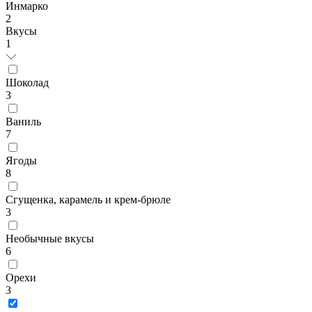
Инмарко
2
Вкусы
1
Шоколад
3
Ваниль
7
Ягоды
8
Сгущенка, карамель и крем-брюле
3
Необычные вкусы
6
Орехи
3