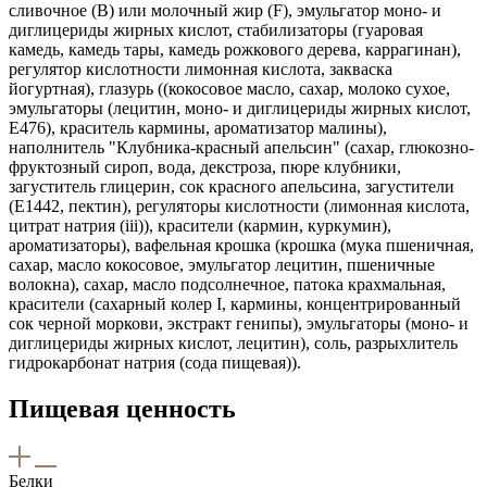
сливочное (B) или молочный жир (F), эмульгатор моно- и
диглицериды жирных кислот, стабилизаторы (гуаровая
камедь, камедь тары, камедь рожкового дерева, каррагинан),
регулятор кислотности лимонная кислота, закваска
йогуртная), глазурь ((кокосовое масло, сахар, молоко сухое,
эмульгаторы (лецитин, моно- и диглицериды жирных кислот,
Е476), краситель кармины, ароматизатор малины),
наполнитель "Клубника-красный апельсин" (сахар, глюкозно-
фруктозный сироп, вода, декстроза, пюре клубники,
загуститель глицерин, сок красного апельсина, загустители
(Е1442, пектин), регуляторы кислотности (лимонная кислота,
цитрат натрия (iii)), красители (кармин, куркумин),
ароматизаторы), вафельная крошка (крошка (мука пшеничная,
сахар, масло кокосовое, эмульгатор лецитин, пшеничные
волокна), сахар, масло подсолнечное, патока крахмальная,
красители (сахарный колер I, кармины, концентрированный
сок черной моркови, экстракт генипы), эмульгаторы (моно- и
диглицериды жирных кислот, лецитин), соль, разрыхлитель
гидрокарбонат натрия (сода пищевая)).
Пищевая ценность
Белки