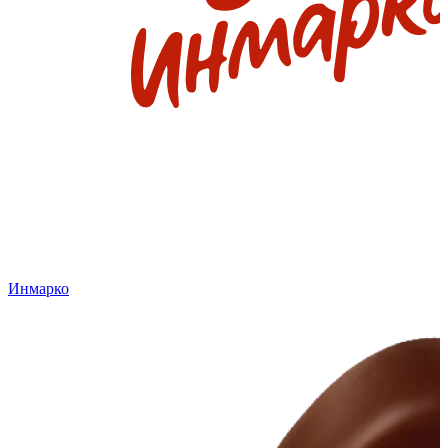
Инмарко