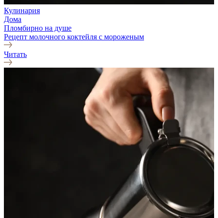
Кулинария
Дома
Пломбирно на душе
Рецепт молочного коктейля с мороженым
Читать