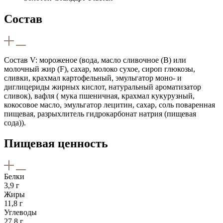
Состав
Состав V: мороженое (вода, масло сливочное (B) или
молочный жир (F), сахар, молоко сухое, сироп глюкозы,
сливки, крахмал картофельный, эмульгатор моно- и
диглицериды жирных кислот, натуральный ароматизатор
сливок), вафля ( мука пшеничная, крахмал кукурузный,
кокосовое масло, эмульгатор лецитин, сахар, соль поваренная
пищевая, разрыхлитель гидрокарбонат натрия (пищевая
сода)).
Пищевая ценность
Белки
3,9 г
Жиры
11,8 г
Углеводы
27,8 г