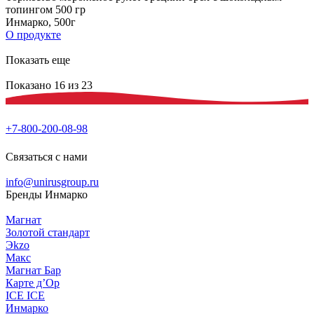
топингом 500 гр
Инмарко, 500г
О продукте
Показать еще
Показано 16 из 23
+7-800-200-08-98
Связаться с нами
info@unirusgroup.ru
Бренды Инмарко
Магнат
Золотой стандарт
Эkzо
Макс
Магнат Бар
Карте д’Ор
ICE ICE
Инмарко