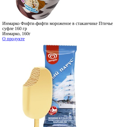
Инмарко Фифти-фифти мороженое в стаканчике Птичье
суфле 160 гр
Инмарко, 160г
О продукте