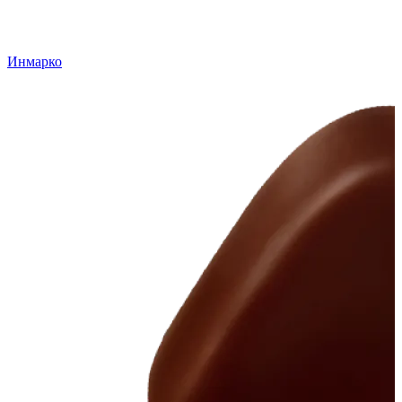
Инмарко