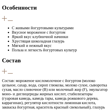
Особенности
С живыми йогуртовыми культурами
Вкусное мороженое с йогуртом
Яркий вкус клубничной начинки
Хрустящая шоколадная глазурь
Мягкий и нежный вкус
Польза и легкость йогуртовых культур
Состав
Состав: мороженое кисломолочное с йогуртом (молоко
цельное, сахар, вода, сироп глюкозы, молоко сухое, сыворотка
сухая, масло сливочное (B) или молочный жир (F), эмульгатор
моно- и диглицериды жирных кислот, стабилизаторы
(гуаровая камедь, камедь тары, камедь рожкового дерева,
каррагинан), регулятор кислотности лимонная кислота,
закваска йогуртная, краситель красный свекольный), глазурь