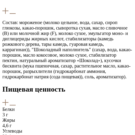
Состав: мороженое (молоко цельное, вода, сахар, сироп
глюкозы, какао-порошок, сыворотка сухая, масло сливочное
(B) или молочной жир (F), молоко сухое, эмульгатор моно- и
диглицериды жирных кислот, стабилизаторы (камедь
рожкового дерева, тары камедь, гуаровая камедь,
каррагинан)), "Шоколадный наполнитель" (сахар, вода, какао-
порошок, масло кокосовое, молоко сухое, стабилизатор
пектин, натуральный ароматизатор «Шоколад»), кусочки
бисквита (мука пшеничная, сахар, растительное масло, какао-
порошок, разрыхлители (гидрокарбонат аммония,
гидрокарбонат натрия (сода пищевая)), соль, ароматизатор).
Пищевая ценность
Белки
3 г
Жиры
4,6 г
Углеводы