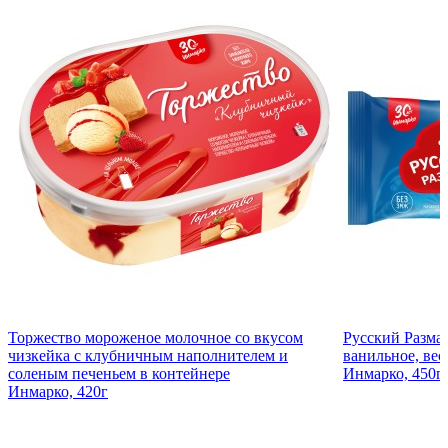
Торжество мороженое молочное со вкусом
Русский Разма
чизкейка c клубничным наполнителем и
ванильное, вес
соленым печеньем в контейнере
Инмарко, 450г
Инмарко, 420г