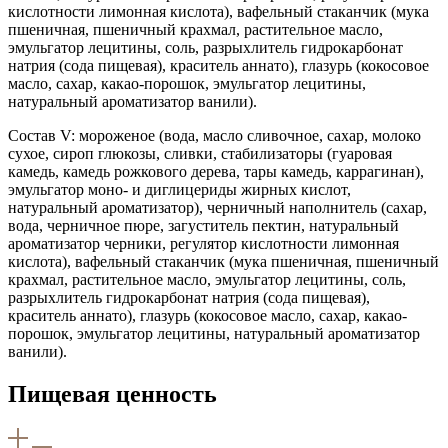
кислотности лимонная кислота), вафельный стаканчик (мука
пшеничная, пшеничный крахмал, растительное масло,
эмульгатор лецитины, соль, разрыхлитель гидрокарбонат
натрия (сода пищевая), краситель аннато), глазурь (кокосовое
масло, сахар, какао-порошок, эмульгатор лецитины,
натуральный ароматизатор ванили).
Состав V: мороженое (вода, масло сливочное, сахар, молоко
сухое, сироп глюкозы, сливки, стабилизаторы (гуаровая
камедь, камедь рожкового дерева, тары камедь, каррагинан),
эмульгатор моно- и диглицериды жирных кислот,
натуральный ароматизатор), черничный наполнитель (сахар,
вода, черничное пюре, загуститель пектин, натуральный
ароматизатор черники, регулятор кислотности лимонная
кислота), вафельный стаканчик (мука пшеничная, пшеничный
крахмал, растительное масло, эмульгатор лецитины, соль,
разрыхлитель гидрокарбонат натрия (сода пищевая),
краситель аннато), глазурь (кокосовое масло, сахар, какао-
порошок, эмульгатор лецитины, натуральный ароматизатор
ванили).
Пищевая ценность