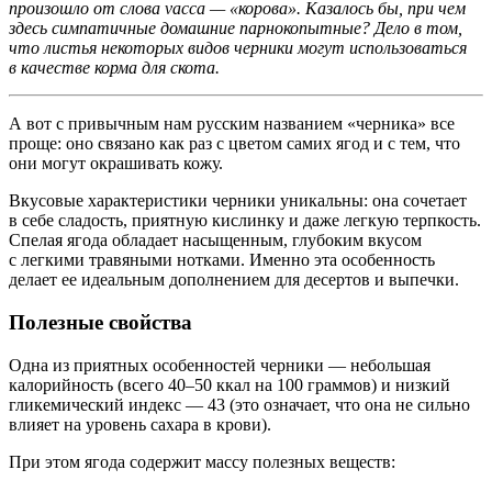
произошло от слова vacca — «корова». Казалось бы, при чем
здесь симпатичные домашние парнокопытные? Дело в том,
что листья некоторых видов черники могут использоваться
в качестве корма для скота.
А вот с привычным нам русским названием «черника» все
проще: оно связано как раз с цветом самих ягод и с тем, что
они могут окрашивать кожу.
Вкусовые характеристики черники уникальны: она сочетает
в себе сладость, приятную кислинку и даже легкую терпкость.
Спелая ягода обладает насыщенным, глубоким вкусом
с легкими травяными нотками. Именно эта особенность
делает ее идеальным дополнением для десертов и выпечки.
Полезные свойства
Одна из приятных особенностей черники — небольшая
калорийность (всего 40–50 ккал на 100 граммов) и низкий
гликемический индекс — 43 (это означает, что она не сильно
влияет на уровень сахара в крови).
При этом ягода содержит массу полезных веществ: