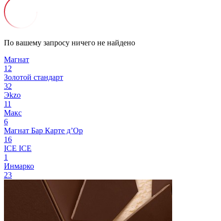
По вашему запросу ничего не найдено
Магнат
12
Золотой стандарт
32
Эkzо
11
Макс
6
Магнат Бар
Карте д’Ор
16
ICE ICE
1
Инмарко
23