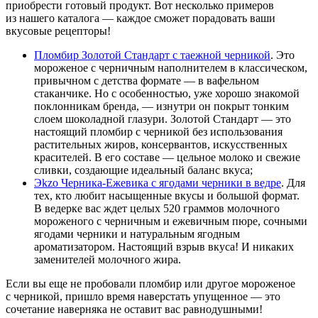
приобрести готовый продукт. Вот несколько примеров
из нашего каталога — каждое сможет порадовать ваши
вкусовые рецепторы!
Пломбир Золотой Стандарт с таежной черникой
. Это
мороженое с черничным наполнителем в классическом,
привычном с детства формате — в вафельном
стаканчике. Но с особенностью, уже хорошо знакомой
поклонникам бренда, — изнутри он покрыт тонким
слоем шоколадной глазури. Золотой Стандарт — это
настоящий пломбир с черникой без использования
растительных жиров, консервантов, искусственных
красителей. В его составе — цельное молоко и свежие
сливки, создающие идеальный баланс вкуса;
Эkzo Черника-Ежевика с ягодами черники в ведре
. Для
тех, кто любит насыщенные вкусы и большой формат.
В ведерке вас ждет целых 520 граммов молочного
мороженого с черничным и ежевичным пюре, сочными
ягодами черники и натуральным ягодным
ароматизатором. Настоящий взрыв вкуса! И никаких
заменителей молочного жира.
Если вы еще не пробовали пломбир или другое мороженое
с черникой, пришло время наверстать упущенное — это
сочетание наверняка не оставит вас равнодушными!