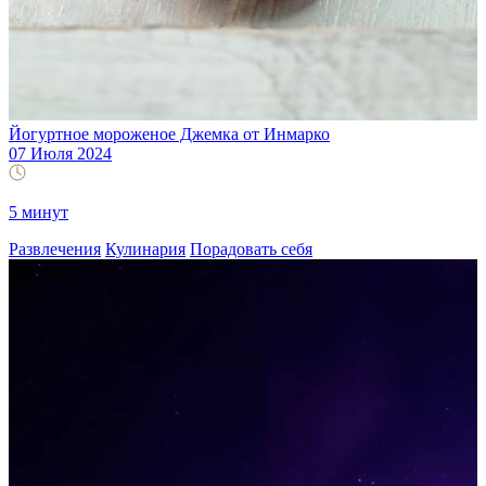
Йогуртное мороженое Джемка от Инмарко
07 Июля 2024
5 минут
Развлечения
Кулинария
Порадовать себя