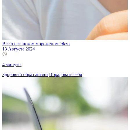
Все о веганском мороженом Эkzо
13 Августа 2024
4 минуты
Здоровый образ жизни
Порадовать себя