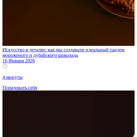
Искусство в деталях: как мы создавали идеальный тандем
мороженого и дубайского шоколада
16 Января 2026
4 минуты
Порадовать себя