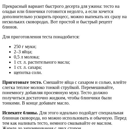
Прекрасный вариант
быстрого десерта для ужина
: тесто на
оладьи или блинчики готовится недолго, а если хочется
дополнительно ускорить процесс, можно выпекать их сразу на
нескольких сковородах. Вот простой и
быстрый
рецепт
блинов.
Для приготовления теста понадобится:
250 г муки;
2–3 яйца;
0,5 л молока;
1 ст. л. растительного масла;
1 ст. л. сахара;
щепотка соли.
Приготовьте тесто.
Смешайте яйца с сахаром и солью, влейте
слегка теплое молоко тонкой струйкой. Перемешивайте,
понемногу добавляя просеянную муку. Тесто должно
получиться достаточно жидким, чтобы блинчики были
тонкими. В конце добавьте масло.
Испеките блины.
Для этого идеально подойдет специальная
блинная сковорода, но можно использовать и обычную. Перед
тем как наливать тесто, немного смазывайте ее маслом.
Жарьте до зарумянивания с двух сторон.