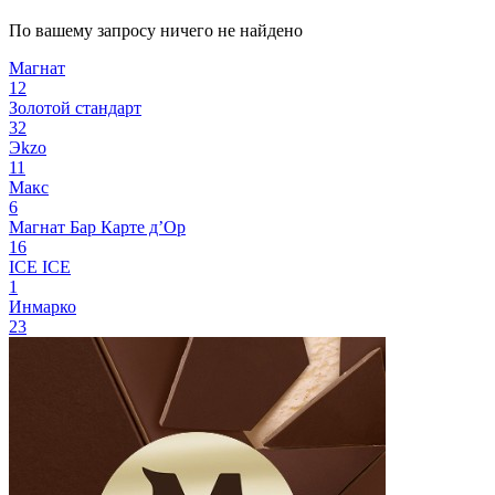
По вашему запросу ничего не найдено
Магнат
12
Золотой стандарт
32
Эkzо
11
Макс
6
Магнат Бар
Карте д’Ор
16
ICE ICE
1
Инмарко
23