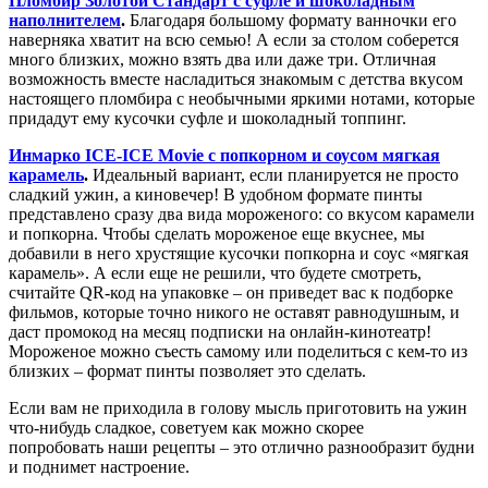
Пломбир Золотой Стандарт с суфле и шоколадным
наполнителем
.
Благодаря большому формату ванночки его
наверняка хватит на всю семью! А если за столом соберется
много близких, можно взять два или даже три. Отличная
возможность вместе насладиться знакомым с детства вкусом
настоящего пломбира с необычными яркими нотами, которые
придадут ему кусочки суфле и шоколадный топпинг.
Инмарко ICE-ICE Movie с попкорном и соусом мягкая
карамель
.
Идеальный вариант, если планируется не просто
сладкий ужин, а киновечер! В удобном формате пинты
представлено сразу два вида мороженого: со вкусом карамели
и попкорна. Чтобы сделать мороженое еще вкуснее, мы
добавили в него хрустящие кусочки попкорна и соус «мягкая
карамель». А если еще не решили, что будете смотреть,
считайте QR-код на упаковке – он приведет вас к подборке
фильмов, которые точно никого не оставят равнодушным, и
даст промокод на месяц подписки на онлайн-кинотеатр!
Мороженое можно съесть самому или поделиться с кем-то из
близких – формат пинты позволяет это сделать.
Если вам не приходила в голову мысль приготовить на ужин
что-нибудь сладкое, советуем как можно скорее
попробовать наши рецепты – это отлично разнообразит будни
и поднимет настроение.