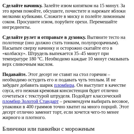
Сделайте начинку.
Залейте изюм кипятком на 15 минут. За
это время помойте, обсушите, почистите и нарежьте яблоки
мелкими кубиками. Сложите в миску и полейте лимонным
соком. Просушите изюм, порубите орехи. Перемешайте
ингредиенты.
Сделайте рулет и отправьте в духовку.
Вытяните тесто на
полотенце (оно должно стать тонким, полупрозрачным).
Насыпьте сверху начинку и осторожно скатайте его в
«колбаску». Штрудель выпекается 35–45 минут при
температуре 180 °С. Необходимо каждые 10 минут смазывать
верх сливочным маслом.
Подавайте.
Этот десерт не ставят на стол
горячим
–
необходимо остудить его и подавать чуть теплым. И не
забудьте добавить шарик
пломбира
. Он выступит в качестве
соуса, его нежная кремовая консистенция будет отлично
сочетаться с текстурой штруделя. Подойдет классический
пломбир Золотой Стандарт
– рекомендуем выбирать весовое,
упаковки в 400 граммов точно хватит на много порций. Этот
десерт отлично заменит торт, если хочется чего-то менее
жирного и плотного.
Блинчики или панкейки с мороженым