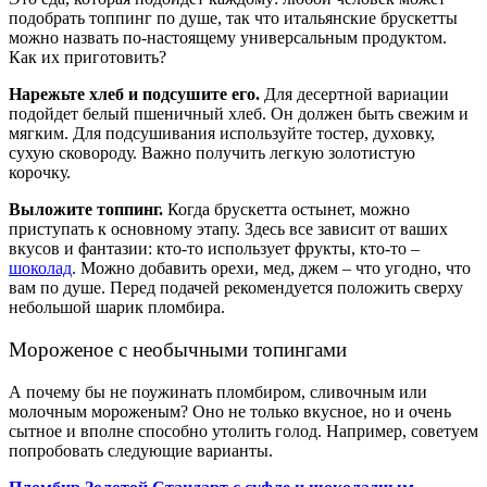
подобрать топпинг по душе, так что итальянские брускетты
можно назвать по-настоящему универсальным продуктом.
Как их приготовить?
Нарежьте хлеб и подсушите его.
Для десертной вариации
подойдет белый пшеничный хлеб. Он должен быть свежим и
мягким. Для подсушивания используйте тостер, духовку,
сухую сковороду. Важно получить легкую золотистую
корочку.
Выложите топпинг.
Когда брускетта остынет, можно
приступать к основному этапу. Здесь все зависит от ваших
вкусов и фантазии: кто-то использует фрукты, кто-то –
шоколад
. Можно добавить орехи, мед, джем – что угодно, что
вам по душе. Перед подачей рекомендуется положить сверху
небольшой шарик пломбира.
Мороженое с необычными топингами
А почему бы не поужинать пломбиром, сливочным или
молочным мороженым? Оно не только вкусное, но и очень
сытное и вполне способно утолить голод. Например, советуем
попробовать следующие варианты.