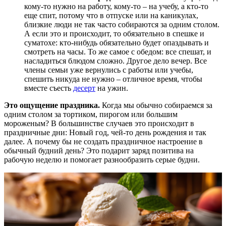
кому-то нужно на работу, кому-то – на учебу, а кто-то
еще спит, потому что в отпуске или на каникулах,
близкие люди не так часто собираются за одним столом.
А если это и происходит, то обязательно в спешке и
суматохе: кто-нибудь обязательно будет опаздывать и
смотреть на часы. То же самое с
обедом
: все спешат, и
насладиться
блюдом
сложно. Другое дело вечер. Все
члены семьи уже вернулись с работы или учебы,
спешить никуда не нужно – отличное
время
, чтобы
вместе съесть
десерт
на ужин
.
Это ощущение праздника.
Когда мы обычно собираемся за
одним столом за тортиком, пирогом или большим
мороженым? В большинстве случаев это происходит в
праздничные дни: Новый год, чей-то день рождения и так
далее. А почему бы не создать праздничное настроение в
обычный будний день? Это подарит заряд позитива на
рабочую неделю и помогает разнообразить серые будни.