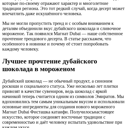
которые по-своему отражают характер и многолетние
традиции региона. Это тот редкий случай, когда десерт может
впечатлить даже искушённого человека.
Мы не могли пропустить тренд и с особым вниманием к
деталям объединили вкус дубайского шоколада и сливочное
мороженое. Так появился Магнат Dubai — наше собственное
прочтение трендового десерта. В статье расскажем, что
особенного в новинке и почему её стоит попробовать
каждому человеку.
Лучшее прочтение дубайского
шоколада в мороженом
Дубайский шоколад — не обычный продукт, а синоним
роскоши и социального статуса. Уже несколько лет плитки
привозят в качестве сувениров, ведь шоколад с яркой
начинкой теперь считается одним из символов Эмиратов. Мы
вдохновились тем самым уникальным вкусом и использовали
основные ингредиенты для создания нового мороженого
Магнат Dubai Фисташка катаифи. Получилосьнастоящее
искусство, которое соединяет восточные традиции с
современностью и даëт человеку испытать удовольствие при
каждом укусе.