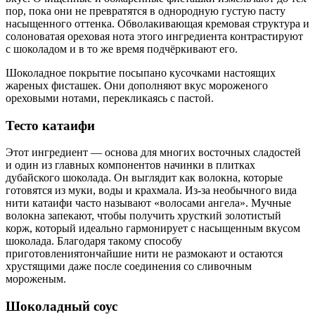
пор, пока они не превратятся в однородную густую пасту
насыщенного оттенка. Обволакивающая кремовая структура и
солоноватая ореховая нота этого ингредиента контрастируют
с шоколадом и в то же время подчёркивают его.
Шоколадное покрытие посыпано кусочками настоящих
жареных фисташек. Они дополняют вкус мороженого
ореховыми нотами, перекликаясь с пастой.
Тесто катаифи
Этот ингредиент — основа для многих восточных сладостей
и один из главных компонентов начинки в плитках
дубайского шоколада. Он выглядит как волокна, которые
готовятся из муки, воды и крахмала. Из-за необычного вида
нити катаифи часто называют «волосами ангела». Мучные
волокна запекают, чтобы получить хрусткий золотистый
корж, который идеально гармонирует с насыщенным вкусом
шоколада. Благодаря такому способу
приготовлениятончайшие нити не размокают и остаются
хрустящими даже после соединения со сливочным
мороженым.
Шоколадный соус