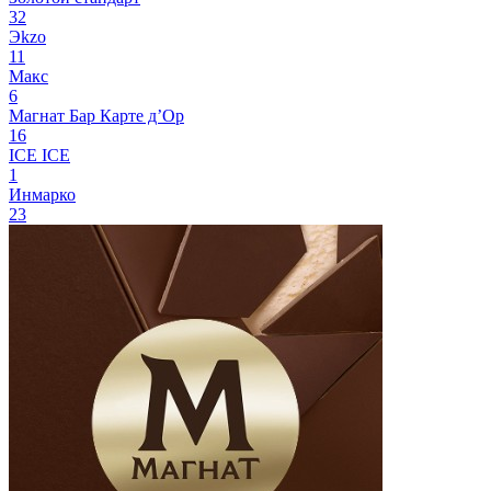
32
Эkzо
11
Макс
6
Магнат Бар
Карте д’Ор
16
ICE ICE
1
Инмарко
23