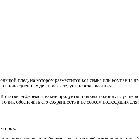
ольшой плед, на котором разместится вся семья или компания др
я от повседневных дел и как следует перезагрузиться.
 В статье разберемся, какие продукты и блюда подойдут лучше в
, то как обеспечить его сохранность в не совсем подходящих для 
акторов:
родукты, которые не боятся жары и не требуют холодильника. 