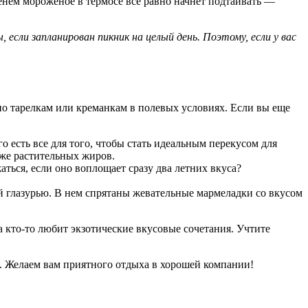
менем мороженое в термосе все равно начнет подтаивать —
сли запланирован пикник на целый день. Поэтому, если у вас
о тарелкам или креманкам в полевых условиях. Если вы еще
сть все для того, чтобы стать идеальным перекусом для
кже растительных жиров.
аться, если оно воплощает сразу два летних вкуса?
 глазурью. В нем спрятаны жевательные мармеладки со вкусом
 кто-то любит экзотические вкусовые сочетания. Учтите
я. Желаем вам приятного отдыха в хорошей компании!