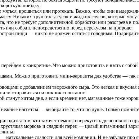
 короткую поездку;
мяться, крошиться или протекать. Важно, чтобы они выдержали 
ассу. Никаких хрупких закусок и жидких соусов, которые могут 
а, что не требует дополнительной обработки или разогрева в п
зать или собрать непосредственно перед перекусом на природе;
острой пищи — никто не должен остаться голодным. Подбирайте
 перейдем к конкретике. Что можно приготовить и взять с собой
ощами. Можно приготовить мини-варианты для удобства — так то
овощами с добавлением творожного сыра. Это легкая и вкусная 
решили отправиться на пикник спонтанно.
й станут хитом дня, а если времени нет, магазинные тоже хоро
жные наггетсы — выбирайте то, что по душе. Только помните: е
ригодится тем, кто захочет немного перекусить до основного п
хрустящая морковь и сладкий перец — целый витаминный взры
слины.
— натуральные сладости для всей компании. И не забудьте про 