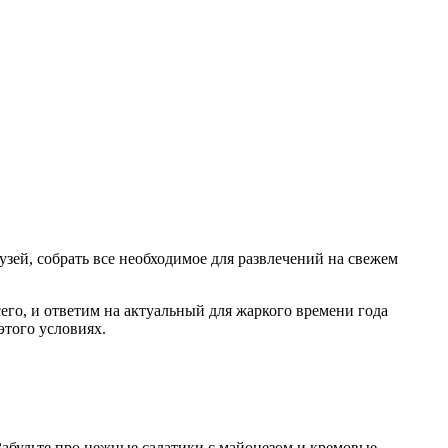
узей, собрать все необходимое для развлечений на свежем
сего, и ответим на актуальный для жаркого времени года
этого условиях.
Забудьте про нежные салатики с майонезом и кремовые