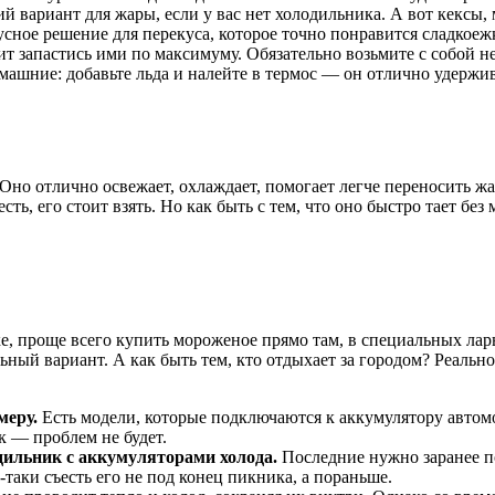
 вариант для жары, если у вас нет холодильника. А вот кексы
усное решение для перекуса, которое точно понравится сладкоеж
ит запастись ими по максимуму. Обязательно возьмите с собой 
шние: добавьте льда и налейте в термос — он отлично удерживае
 Оно отлично освежает, охлаждает, помогает легче переносить 
ть, его стоит взять. Но как быть с тем, что оно быстро тает б
е, проще всего купить мороженое прямо там, в специальных ларь
ьный вариант. А как быть тем, кто отдыхает за городом? Реально
меру.
Есть модели, которые подключаются к аккумулятору автомо
ик — проблем не будет.
дильник с аккумуляторами холода.
Последние нужно заранее по
таки съесть его не под конец пикника, а пораньше.