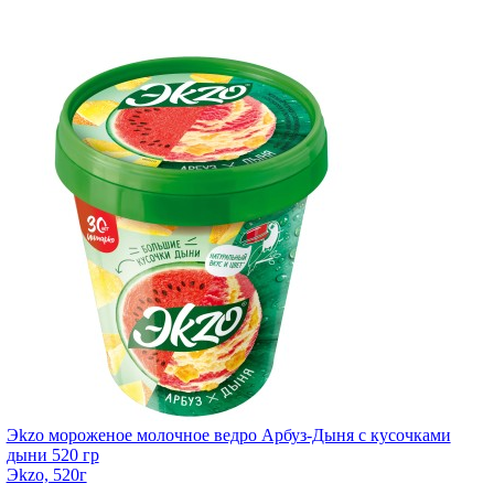
Эkzо мороженое молочное ведро Арбуз-Дыня с кусочками
дыни 520 гр
Эkzо, 520г