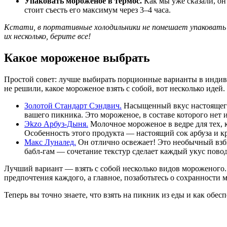
Упаковать мороженое в термос.
Как мы уже сказали, он
стоит съесть его максимум через 3–4 часа.
Кстати, в портативные холодильники не помешает упаковать и
их несколько, берите все!
Какое мороженое выбрать
Простой совет: лучше выбирать порционные варианты в индиви
не решили, какое мороженое взять с собой, вот несколько идей.
Золотой Стандарт Сэндвич.
Насыщенный вкус настоящего 
вашего пикника. Это мороженое, в составе которого нет 
Эkzо Арбуз-Дыня.
Молочное мороженое в ведре для тех, к
Особенность этого продукта — настоящий сок арбуза и к
Макс Луналед.
Он отлично освежает! Это необычный взб
бабл-гам — сочетание текстур сделает каждый укус повод
Лучший вариант — взять с собой несколько видов мороженого. 
предпочтения каждого, а главное, позаботьтесь о сохранности 
Теперь вы точно знаете, что взять на пикник из еды и как об