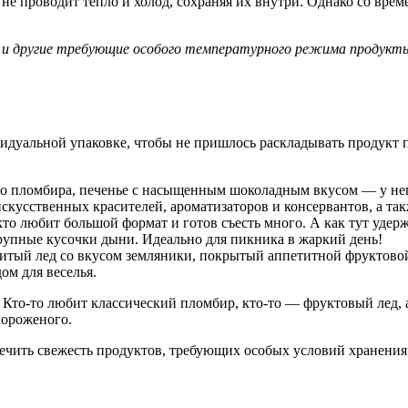
 не проводит тепло и холод, сохраняя их внутри. Однако со вре
 другие требующие особого температурного режима продукты, е
дуальной упаковке, чтобы не пришлось раскладывать продукт п
пломбира, печенье с насыщенным шоколадным вкусом — у него е
искусственных красителей, ароматизаторов и консервантов, а та
то любит большой формат и готов съесть много. А как тут удерж
рупные кусочки дыни. Идеально для пикника в жаркий день!
итый лед со вкусом земляники, покрытый аппетитной фруктовой
ом для веселья.
Кто-то любит классический пломбир, кто-то — фруктовый лед, а
мороженого.
еспечить свежесть продуктов, требующих особых условий хранени