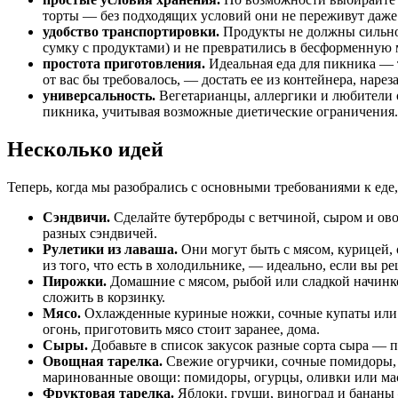
торты — без подходящих условий они не переживут даже
удобство транспортировки.
Продукты не должны сильно 
сумку с продуктами) и не превратились в бесформенную м
простота приготовления.
Идеальная еда для пикника — т
от вас бы требовалось, — достать ее из контейнера, наре
универсальность.
Вегетарианцы, аллергики и любители 
пикника, учитывая возможные диетические ограничения.
Несколько идей
Теперь, когда мы разобрались с основными требованиями к еде,
Сэндвичи.
Сделайте бутерброды с ветчиной, сыром и ов
разных сэндвичей.
Рулетики из лаваша.
Они могут быть с мясом, курицей, 
из того, что есть в холодильнике, — идеально, если вы 
Пирожки.
Домашние с мясом, рыбой или сладкой начинко
сложить в корзинку.
Мясо.
Охлажденные куриные ножки, сочные купаты или не
огонь, приготовить мясо стоит заранее, дома.
Сыры.
Добавьте в список закусок разные сорта сыра — п
Овощная тарелка.
Свежие огурчики, сочные помидоры, 
маринованные овощи: помидоры, огурцы, оливки или ма
Фруктовая тарелка.
Яблоки, груши, виноград и бананы 