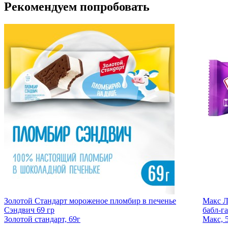
Рекомендуем попробовать
Золотой Стандарт мороженое пломбир в печенье
Макс Л
Сэндвич 69 гр
бабл-га
Золотой стандарт, 69г
Макс, 