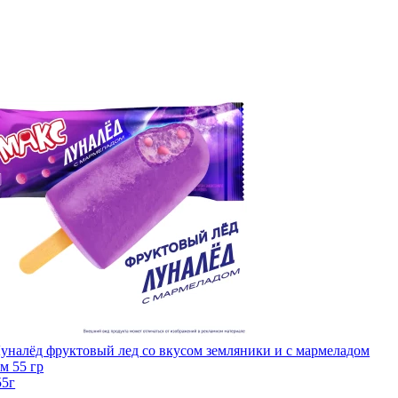
уналёд фруктовый лед со вкусом земляники и с мармеладом
м 55 гр
55г