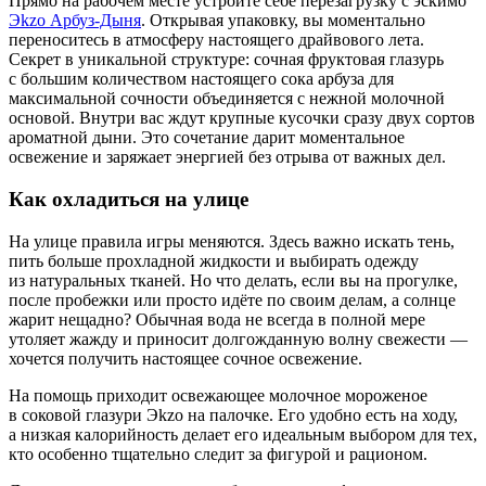
Прямо на рабочем месте устройте себе перезагрузку с эскимо
Эkzo Арбуз-Дыня
. Открывая упаковку, вы моментально
переноситесь в атмосферу настоящего драйвового лета.
Секрет в уникальной структуре: сочная фруктовая глазурь
с большим количеством настоящего сока арбуза для
максимальной сочности объединяется с нежной молочной
основой. Внутри вас ждут крупные кусочки сразу двух сортов
ароматной дыни. Это сочетание дарит моментальное
освежение и заряжает энергией без отрыва от важных дел.
Как охладиться на улице
На улице правила игры меняются. Здесь важно искать тень,
пить больше прохладной жидкости и выбирать одежду
из натуральных тканей. Но что делать, если вы на прогулке,
после пробежки или просто идёте по своим делам, а солнце
жарит нещадно? Обычная вода не всегда в полной мере
утоляет жажду и приносит долгожданную волну свежести —
хочется получить настоящее сочное освежение.
На помощь приходит освежающее молочное мороженое
в соковой глазури Эkzo на палочке. Его удобно есть на ходу,
а низкая калорийность делает его идеальным выбором для тех,
кто особенно тщательно следит за фигурой и рационом.