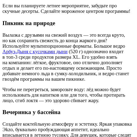
Если вы планируете летнее мероприятие, забудьте про
скучные десерты. Сделайте мороженое центром программы!
Пикник на природе
Вылазка с друзьями на свежий воздух — это всегда круто,
но как сохранить свежесть до конца жаркого дня?
Используйте мультипорционные форматы. Большое ведро
Арбуз-Дыня с кусочками дыни
(520 г) однозначно входит
в топ-3 среди продуктов размера XL. Его удобно взять
на компанию: лёгкое, фруктовое, оно отлично дополняет
отдых и делает его по-настоящему освежающим. Просто
добавьте немного льда в сумку-холодильник, и ведро станет
гвоздём программы на вашем пикнике.
Чтобы не перегреться, заморозьте воду: лёд можно будет
использовать для напитков или для того, чтобы протирать
лицо, сгиб локтя — это здорово сбивает жару.
Вечеринка у бассейна
Создайте коктейльную атмосферу и эстетику. Яркая упаковка
Эkzo, буквально пробуждающая аппетит, идеально
вписывается в летнюю тусовку. Для девушек, которые следят