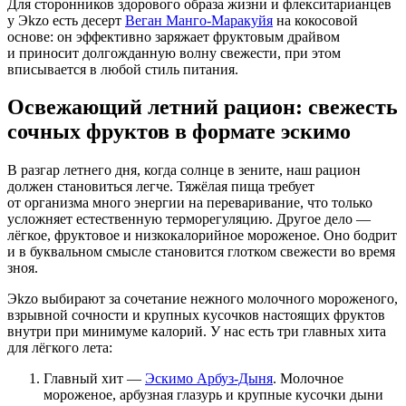
Для сторонников здорового образа жизни и флекситарианцев
у Эkzo есть десерт
Веган Манго-Маракуйя
на кокосовой
основе: он эффективно заряжает фруктовым драйвом
и приносит долгожданную волну свежести, при этом
вписывается в любой стиль питания.
Освежающий летний рацион: свежесть
сочных фруктов в формате эскимо
В разгар летнего дня, когда солнце в зените, наш рацион
должен становиться легче. Тяжёлая пища требует
от организма много энергии на переваривание, что только
усложняет естественную терморегуляцию. Другое дело —
лёгкое, фруктовое и низкокалорийное мороженое. Оно бодрит
и в буквальном смысле становится глотком свежести во время
зноя.
Эkzo выбирают за сочетание нежного молочного мороженого,
взрывной сочности и крупных кусочков настоящих фруктов
внутри при минимуме калорий. У нас есть три главных хита
для лёгкого лета:
Главный хит —
Эскимо Арбуз-Дыня
. Молочное
мороженое, арбузная глазурь и крупные кусочки дыни