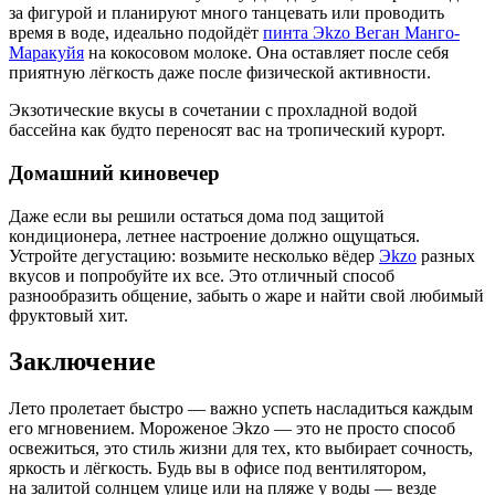
за фигурой и планируют много танцевать или проводить
время в воде, идеально подойдёт
пинта Эkzo Веган Манго-
Маракуйя
на кокосовом молоке. Она оставляет после себя
приятную лёгкость даже после физической активности.
Экзотические вкусы в сочетании с прохладной водой
бассейна как будто переносят вас на тропический курорт.
Домашний киновечер
Даже если вы решили остаться дома под защитой
кондиционера, летнее настроение должно ощущаться.
Устройте дегустацию: возьмите несколько вёдер
Эkzo
разных
вкусов и попробуйте их все. Это отличный способ
разнообразить общение, забыть о жаре и найти свой любимый
фруктовый хит.
Заключение
Лето пролетает быстро — важно успеть насладиться каждым
его мгновением. Мороженое Эkzo — это не просто способ
освежиться, это стиль жизни для тех, кто выбирает сочность,
яркость и лёгкость. Будь вы в офисе под вентилятором,
на залитой солнцем улице или на пляже у воды — везде