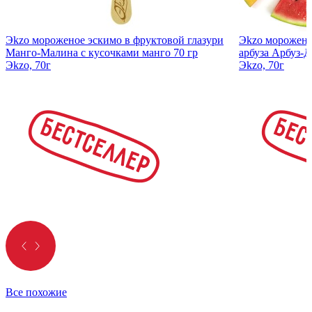
Эkzо мороженое эскимо в фруктовой глазури
Эkzо мороженое
Манго-Малина с кусочками манго 70 гр
арбуза Арбуз-Д
Эkzо, 70г
Эkzо, 70г
Все похожие