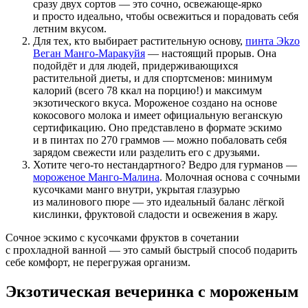
сразу двух сортов — это сочно, освежающе-ярко
и просто идеально, чтобы освежиться и порадовать себя
летним вкусом.
Для тех, кто выбирает растительную основу,
пинта Эkzo
Веган Манго-Маракуйя
— настоящий прорыв. Она
подойдёт и для людей, придерживающихся
растительной диеты, и для спортсменов: минимум
калорий (всего 78 ккал на порцию!) и максимум
экзотического вкуса. Мороженое создано на основе
кокосового молока и имеет официальную веганскую
сертификацию. Оно представлено в формате эскимо
и в пинтах по 270 граммов — можно побаловать себя
зарядом свежести или разделить его с друзьями.
Хотите чего-то нестандартного? Ведро для гурманов —
мороженое Манго-Малина
. Молочная основа с сочными
кусочками манго внутри, укрытая глазурью
из малинового пюре — это идеальный баланс лёгкой
кислинки, фруктовой сладости и освежения в жару.
Сочное эскимо с кусочками фруктов в сочетании
с прохладной ванной — это самый быстрый способ подарить
себе комфорт, не перегружая организм.
Экзотическая вечеринка с мороженым