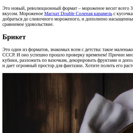
Это новый, революционный формат – мороженое весит всего 31
вкусом. Мороженое
Магнат Double Соленая карамель
с кусочка
добраться до сливочного мороженого, и дополнено насыщенным
сравнимое удовольствие.
Брикет
Это один из форматов, знакомых всем с детства: такое малень
СССР. И оно успешно прошло проверку временем! Причин много
кубики, разложить по вазочкам, декорировать фруктами и доп
и дает огромный простор для фантазии. Хотите полить его ра