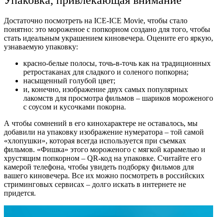
Достаточно посмотреть на ICE-ICE Movie, чтобы стало
понятно: это
мороженое с попкорном
создано для того, чтобы
стать
идеальным
украшением киновечера. Оцените его яркую,
узнаваемую упаковку:
красно-белые полосы, точь-в-точь как на традиционных
ретростаканах для
сладкого
и
соленого
попкорна;
насыщенный голубой цвет;
и, конечно, изображение двух самых популярных
лакомств для просмотра фильмов – шариков мороженого
с соусом и кусочками покорна.
А чтобы сомнений в его кинохарактере не оставалось, мы
добавили на упаковку изображение нумератора – той самой
«хлопушки», которая всегда используется при съемках
фильмов. «Фишка» этого
мороженого с мягкой карамелью
и
хрустящим попкорном – QR-код на упаковке. Считайте его
камерой телефона, чтобы увидеть подборку фильмов для
вашего киновечера. Все их можно посмотреть в российских
стриминговых сервисах – долго искать в интернете не
придется.