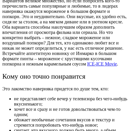
Вариантов великое множество, но если попросить кого-то
перечислить самые популярные и любимые, то в лидерах
наверняка окажутся мороженое в большом формате и
попкорн. Это и неудивительно. Они вкусные, их удобно есть,
сидя не за столом, а на мягком диване или в уютном кресле.
Оба варианта способны наилучшим образом дополнить
впечатления от просмотра фильма или сериала. Но что
конкретно выбрать – нежное, сладкое мороженое или
воздушный
попкорн? Для тех, кто одинаково любит все и
никак не может определиться, у нас есть отличное решение.
Встречайте аппетитную новинку от Инмарко в большом
формате пинты –
мороженое с
хрустящими кусочками
попкорна
и нежным карамельным соусом
ICE-ICE Movie
.
Кому оно точно понравится
Это лакомство наверняка придется по душе тем, кто:
не представляет себе вечер у телевизора без чего-нибудь
вкусненького;
хочет все и сразу и не готов довольствоваться чем-то
одним;
обожает необычные сочетания вкусов и текстур и
стремится попробовать что-нибудь
новое
;
считает, что вкусного должно быть много, а объем