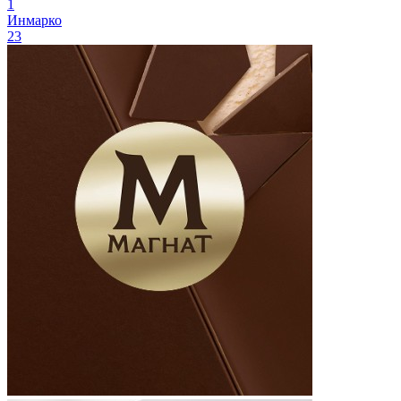
1
Инмарко
23