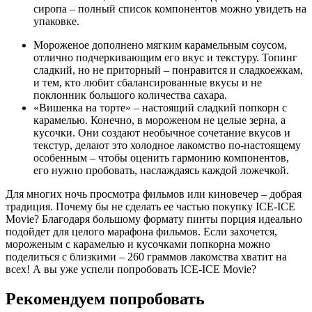
сиропа – полный список компонентов можно увидеть на
упаковке.
Мороженое дополнено мягким
карамельным
соусом,
отлично подчеркивающим его вкус и текстуру. Топинг
сладкий
, но не приторный – понравится и сладкоежкам,
и тем, кто любит сбалансированные вкусы и не
поклонник большого количества
сахара
.
«Вишенка на торте» –
настоящий
сладкий попкорн с
карамелью
. Конечно, в мороженом не целые
зерна
, а
кусочки
. Они создают необычное сочетание вкусов и
текстур, делают это холодное лакомство по-настоящему
особенным – чтобы оценить гармонию компонентов,
его нужно пробовать, наслаждаясь каждой ложечкой.
Для многих ночь просмотра фильмов или киновечер – добрая
традиция. Почему бы не сделать ее частью покупку ICE-ICE
Movie? Благодаря большому формату пинты порция идеально
подойдет для целого марафона фильмов. Если захочется,
мороженым с карамелью
и кусочками попкорна можно
поделиться с близкими – 260 граммов лакомства хватит на
всех! А вы уже успели попробовать ICE-ICE Movie?
Рекомендуем попробовать