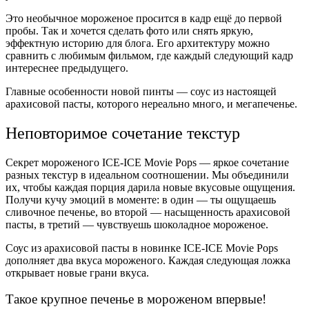
Это необычное
морожено
е просится в кадр ещё до первой
пробы. Так и хочется сделать фото или снять яркую,
эффектную историю для блога. Его архитектуру можно
сравнить с любимым фильмом, где каждый следующий кадр
интереснее предыдущего.
Главные особенности новой пинты — соус из настоящей
арахисовой пасты
,
которого нереально много, и мегапеченье.
Неповторимое
сочетание
текстур
Секре
т мороженого
ICE-ICE Movie Pops — яркое
сочетани
е
разных текстур в идеальном соотношении. Мы объединили
их, чтобы каждая порция дарила новые вкусовые ощущения.
Получи кучу эмоций в моменте: в один — ты ощущаешь
сливочное
печенье,
во второй — насыщенность
арахисовой
пасты,
в третий — чувствуешь шоколадное мороженое
.
Соус из
арахисовой паст
ы в новинке ICE-ICE Movie Pops
дополняет
два вкуса мороженого
.
Каждая следующая ложка
открывает новые грани
вкуса.
Такое крупное печенье в
мороженом
впервые!