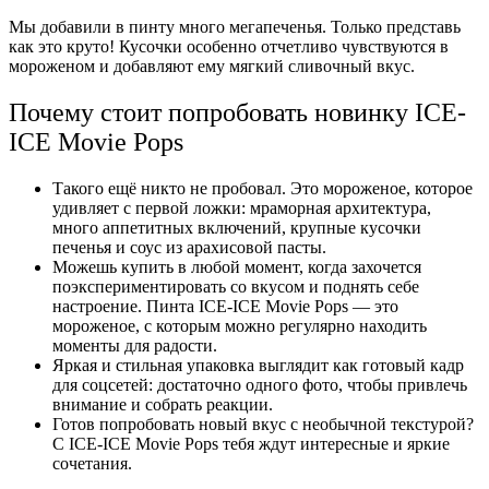
Мы добавили в пинту много мегапеченья. Только представь
как это круто! Кусочки особенно отчетливо чувствуются в
мороженом и добавляют ему мягкий сливочный вк
ус.
Почему стоит попробовать новинку ICE-
ICE Movie Pops
Такого ещё никто не пробовал. Это мороженое, которое
удивляет с первой ложки: мраморная архитектура,
много аппетитных включений, крупные кусочки
печенья и соус из арахисовой пасты.
Можешь купить в любой момент, когда захочется
поэкспериментировать со вкусом и поднять себе
настроение. Пинта ICE-ICE Movie Pops — это
мороженое, с к
оторым можно регулярно находить
моменты для радости.
Яркая и стильная упаковка выглядит как готовый кадр
для соцсетей: достаточно одного фото, чтобы привлечь
внимание и собрать реакции.
Готов попробовать новый
вкус с
необычной текстурой?
С ICE-ICE Movie Pops тебя ждут интересные и яркие
сочетания.