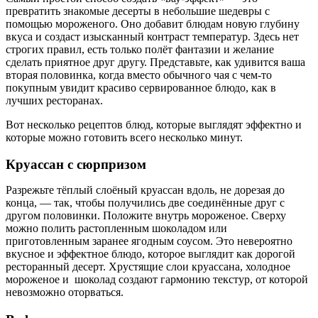
превратить знакомые десерты в небольшие шедевры с
помощью мороженого. Оно добавит блюдам новую глубину
вкуса и создаст изысканный контраст температур. Здесь нет
строгих правил, есть только полёт фантазии и желание
сделать приятное друг другу. Представьте, как удивится ваша
вторая половинка, когда вместо обычного чая с чем-то
покупным увидит красиво сервированное блюдо, как в
лучших ресторанах.
Вот несколько
рецептов блюд
, которые выглядят эффектно и
которые можно готовить всего
несколько минут.
Круассан с сюрпризом
Разрежьте тёплый слоёный круассан вдоль, не дорезая до
конца, — так, чтобы получились две соединённые друг с
другом половинки. Положите внутрь мороженое. Сверху
можно полить растопленным шоколадом или
приготовленным заранее ягодным соусом. Это невероятно
вкусное и эффектное блюдо, которое выглядит как дорогой
ресторанный десерт. Хрустящие слои круассана, холодное
мороженое и шоколад создают гармонию текстур, от которой
невозможно оторваться.