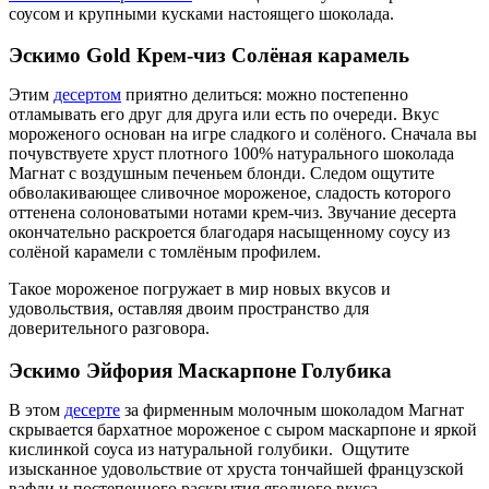
соусом и крупными кусками настоящего шоколада.
Эскимо Gold Крем-чиз Солёная карамель
Этим
десертом
приятно делиться: можно постепенно
отламывать его друг для друга или есть по очереди. Вкус
мороженого основан на игре сладкого и сол
ё
ного. Сначала вы
почувствуете
хруст плотного 100%
натурального
шоколада
Магнат с воздушным печеньем блонди. Следом ощутите
обволакивающее сливочное мороженое, сладость которого
оттенена солоноватыми нотами крем-чиз. Звучание десерта
окончательно раскроется благодаря насыщенному соусу из
сол
ё
ной карамели с томл
ё
ным профилем.
Такое мороженое погружает в мир новых вкусов и
удовольствия, оставляя двоим пространство для
доверительного разговора.
Эскимо Эйфория Маскарпоне Голубика
В этом
десерте
за фирменным молочным шоколадом Магнат
скрывается бархатное мороженое с сыром маскарпоне и яркой
кислинкой соуса из натуральной голубики. Ощутите
изысканное удовольствие от хруста тончайшей французской
вафли и постепенного раскрытия ягодного вкуса.