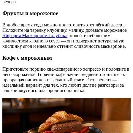
вечера.
Фрукт
ы и мороженое
В любое время года можно приготовить этот лёгкий десерт.
Положите на тарелку клубнику, малину, добавьте мороженое
Эйфория Маскарпоне-Голубика
, полейте небольшим
количеством ягодного соуса — он подчеркнёт натуральную
кислинку ягод и идеально оттенит сливочность маскарпоне.
Кофе
с мороженым
Приготовьте порцию свежесваренного эспрессо и положите в
него мороженое. Горячий кофе начнёт медленно топить его,
превращая напиток в изысканный глясе. Это
т рецепт —
идеальный
вариант
для тех, кто любит долгие разговоры за
чашкой вкусного благородного напитка.