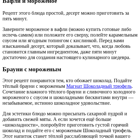
Вафли
и мороженое
Рецепт этого блюда простой, д
есерт можно приготовить за
пять минут.
Заверните мороженое в вафли (можно купить готовые либо
испечь самим) или положите его сверху, полейте карамельным
соусом или ягодным топингом с кислинкой. Перед вами
изысканный десерт, который доказывает
, что,
когда любовь
становится главным ингредиентом, даже пяти минут
достаточно для создания настоящего кулинарного шедевра.
Брауни с мороженым
Этот
рецепт
понравится тем, кто обожает шоколад. Подайте
тёплый брауни с мороженым
Магнат Шоколадный трюфель
.
Сочетание влажного тёплого брауни и сливочного холодного
мороженого с соусом и шоколадными бисквитами внутри —
незабываемое, истинно шоколадное удовольствие.
Для эстетики блюдо можно присыпать сахарной пудрой и
добавить свежей мяты. А если хочется ещё больше
«шоколадности», попробуйте приготовить густой горячий
шоколад
и
подайте его
с мороженым Шоколадный трюфель.
Этот
напиток
станет тёплой расслабляющей точкой вашего