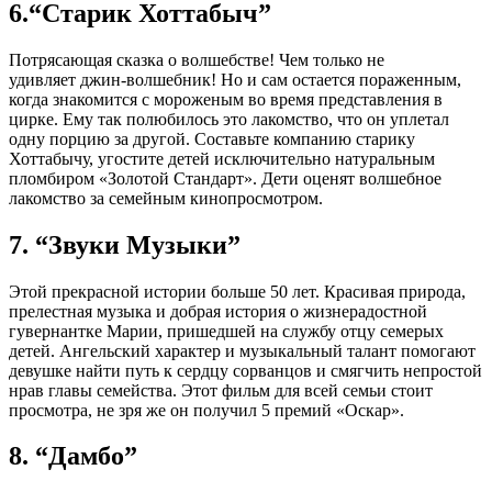
6.“Старик Хоттабыч”
Потрясающая сказка о волшебстве! Чем только не
удивляет джин-волшебник! Но и сам остается пораженным,
когда знакомится с мороженым во время представления в
цирке. Ему так полюбилось это лакомство, что он уплетал
одну порцию за другой. Составьте компанию старику
Хоттабычу, угостите детей исключительно натуральным
пломбиром «Золотой Стандарт». Дети оценят волшебное
лакомство за семейным кинопросмотром.
7. “Звуки Музыки”
Этой прекрасной истории больше 50 лет. Красивая природа,
прелестная музыка и добрая история о жизнерадостной
гувернантке Марии, пришедшей на службу отцу семерых
детей. Ангельский характер и музыкальный талант помогают
девушке найти путь к сердцу сорванцов и смягчить непростой
нрав главы семейства. Этот фильм для всей семьи стоит
просмотра, не зря же он получил 5 премий «Оскар».
8. “Дамбо”