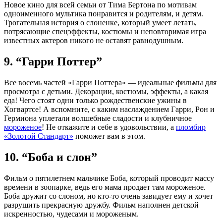
Новое кино для всей семьи от Тима Бертона по мотивам
одноименного мультика понравится и родителям, и детям.
Трогательная история о слоненке, который умеет летать,
потрясающие спецэффекты, костюмы и неповторимая игра
известных актеров никого не оставят равнодушным.
9. “Гарри Поттер”
Все восемь частей «Гарри Поттера» — идеальные фильмы для
просмотра с детьми. Декорации, костюмы, эффекты, а какая
еда! Чего стоят одни только рождественские ужины в
Хогвартсе! А вспомните, с каким наслаждением Гарри, Рон и
Гермиона уплетали волшебные сладости и клубничное
мороженое
! Не откажите и себе в удовольствии, а
пломбир
«Золотой Стандарт»
поможет вам в этом.
10. “Боба и слон”
Фильм о пятилетнем мальчике Боба, который проводит массу
времени в зоопарке, ведь его мама продает там мороженое.
Боба дружит со слоном, но кто-то очень завидует ему и хочет
разрушить прекрасную дружбу. Фильм наполнен детской
искренностью, чудесами и мороженым.